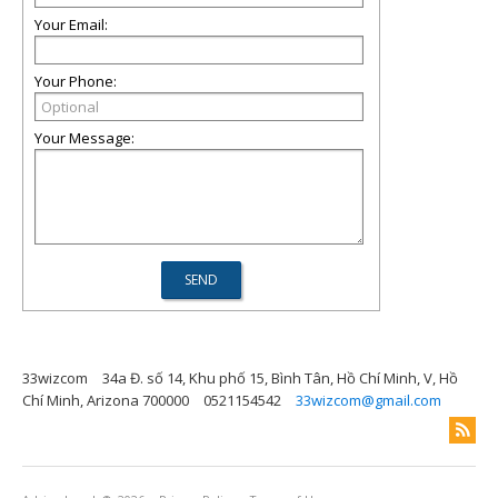
Your Email:
Your Phone:
Your Message:
33wizcom
34a Đ. số 14, Khu phố 15, Bình Tân, Hồ Chí Minh, V, Hồ
Chí Minh, Arizona 700000
0521154542
33wizcom@gmail.com