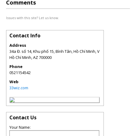
Comments
Issues with this site? Let us know.
Contact Info
Address
34a Đ. số 14, Khu phố 15, Bình Tân, Hồ Chí Minh, V
Hồ Chí Minh
,
AZ
700000
Phone
0521154542
Web
33wiz.com
Contact Us
Your Name: