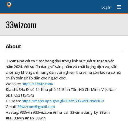
Log In
33wizcom
About
33Win Nhà cái cá cược hàng đầu trong lĩnh vực giải trí trực tuyến
năm 2024. Với sự đa dạng về sản phẩm và chất lượng dịch vụ, sân
chơi này không chỉ mang đến trải nghiệm thú vị mà còn tạo ra cơ hội
chiến thắng hấp dẫn cho người chơi.
Website:
https://33wiz.com/
Địa chỉ: 34a Đ. số 14, Khu phố 15, Bình Tân, Hồ Chí Minh, Việt Nam
SDT: 0521154542
GG Map:
https://maps.app.goo.gl/8BehSYTkWPPNsdNG8
Gmail:
33wizcom@gmail.com
Hastag: #33win #33wizcom #nha_cai_33win #dang_ky_33win
#tai_33win #nap_33win