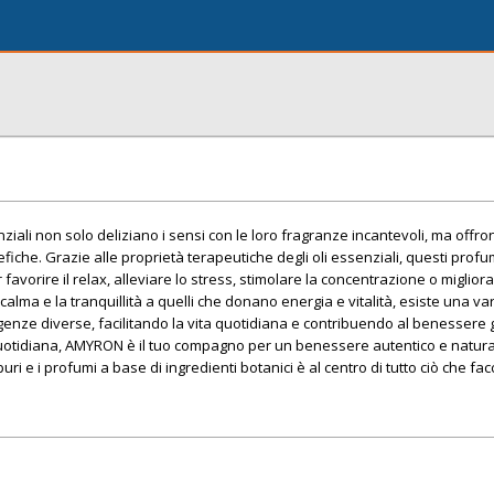
senziali non solo deliziano i sensi con le loro fragranze incantevoli, ma off
iche. Grazie alle proprietà terapeutiche degli oli essenziali, questi prof
favorire il relax, alleviare lo stress, stimolare la concentrazione o miglior
alma e la tranquillità a quelli che donano energia e vitalità, esiste una var
enze diverse, facilitando la vita quotidiana e contribuendo al benessere 
quotidiana, AMYRON è il tuo compagno per un benessere autentico e natura
puri e i profumi a base di ingredienti botanici è al centro di tutto ciò che fa