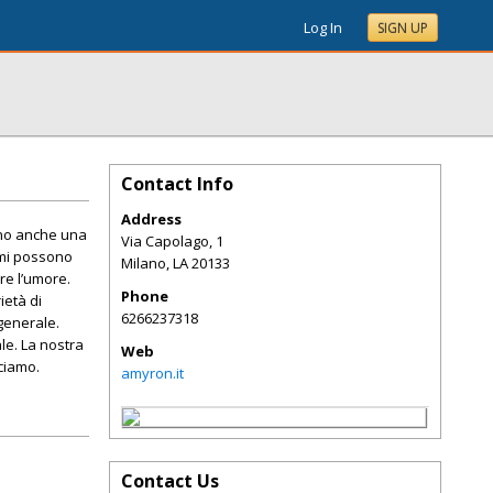
Log In
SIGN UP
Contact Info
Address
rono anche una
Via Capolago, 1
umi possono
Milano
,
LA
20133
are l’umore.
Phone
ietà di
6266237318
generale.
le. La nostra
Web
cciamo.
amyron.it
Contact Us