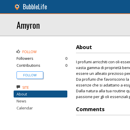
BubbleLife
Amyron
About
FOLLOW
Followers
0
I profumi arricchiti con oli es
Contributions
0
vasta gamma di proprietà benef
essere un alleato prezioso per 
FOLLOW
Da profumi che favoriscono la c
essenze che si adattano a esig
SITE
Dalla natura alla tua routine 
About
passione per gli oli essenziali 
News
Calendar
Comments