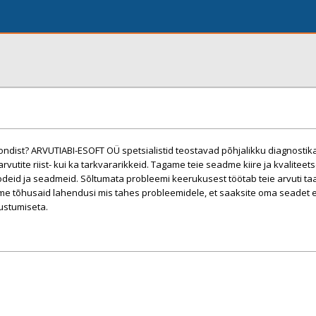
ondist? ARVUTIABI-ESOFT OÜ spetsialistid teostavad põhjalikku diagnostika
rvutite riist- kui ka tarkvararikkeid. Tagame teie seadme kiire ja kvaliteet
id ja seadmeid. Sõltumata probleemi keerukusest töötab teie arvuti taas
me tõhusaid lahendusi mis tahes probleemidele, et saaksite oma seadet 
ustumiseta.