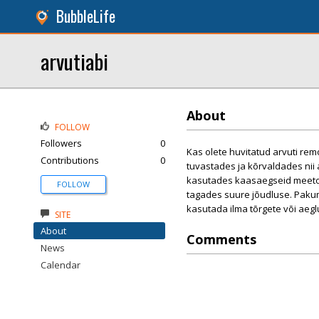
BubbleLife
arvutiabi
About
FOLLOW
Followers
0
Kas olete huvitatud arvuti rem
Contributions
0
tuvastades ja kõrvaldades nii a
kasutades kaasaegseid meetode
FOLLOW
tagades suure jõudluse. Paku
kasutada ilma tõrgete või aegl
SITE
About
Comments
News
Calendar