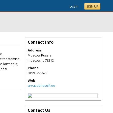
Log In
SIGN UP
Contact Info
Address
t,
Moscow Russia
se taastamise,
moscow
,
IL
78212
 laitmatult,
Phone
edasi
01993251629
Web
arvutiabi-esoft.ee
Contact Us