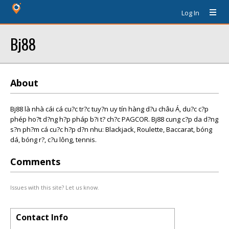
Log In
Bj88
About
Bj88 là nhà cái cá cu?c tr?c tuy?n uy tín hàng d?u châu Á, du?c c?p
phép ho?t d?ng h?p pháp b?i t? ch?c PAGCOR. Bj88 cung c?p da d?ng
s?n ph?m cá cu?c h?p d?n nhu: Blackjack, Roulette, Baccarat, bóng
dá, bóng r?, c?u lông, tennis.
Comments
Issues with this site? Let us know.
Contact Info