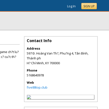
Log In
SIGN UP
Contact Info
Address
 game ch?t lu?
597 Ð. Hoàng Van Th?, Phu?ng 4, Tân Bình,
 c? cu?c th?
Thành ph
H? Chí Minh
,
KY
700000
Phone
5168640978
Web
five88top.club