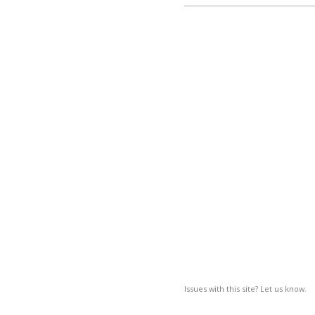
Issues with this site? Let us know.