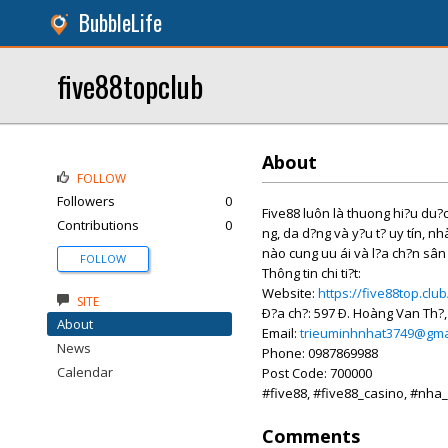
BubbleLife
five88topclub
About
FOLLOW
Followers
0
Five88 luôn là thuong hi?u du?c
Contributions
0
ng, da d?ng và y?u t? uy tín, nhà
nào cung uu ái và l?a ch?n sân c
FOLLOW
Thông tin chi ti?t:
Website:
https://five88top.club
SITE
Ð?a ch?: 597 Ð. Hoàng Van Th?,
About
Email:
trieuminhnhat3749@gma
News
Phone: 0987869988
Calendar
Post Code: 700000
#five88, #five88_casino, #nha
Comments