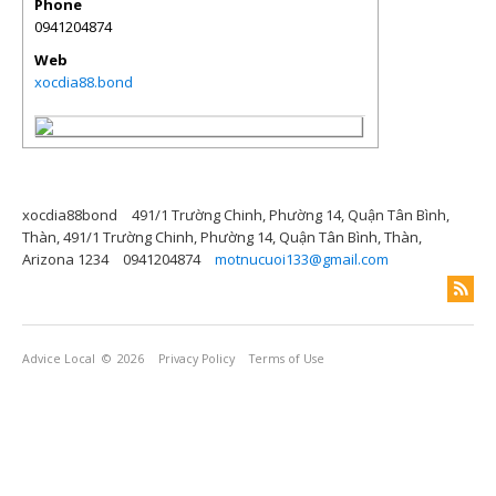
Phone
0941204874
Web
xocdia88.bond
xocdia88bond
491/1 Trường Chinh, Phường 14, Quận Tân Bình,
Thàn, 491/1 Trường Chinh, Phường 14, Quận Tân Bình, Thàn,
Arizona 1234
0941204874
motnucuoi133@gmail.com
Advice Local
© 2026
Privacy Policy
Terms of Use