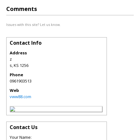
Comments
Issues with this site? Let us know.
Contact Info
Address
z
s
,
KS
1256
Phone
0961903513
Web
vww88.com
Contact Us
Your Name: